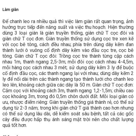
Làm giàn
Để chanh leo ra nhiều quả thì việc làm giàn rất quan trọng, ảnh
hưởng trực tiếp đến năng suất và việc thu hoạch. Hiện thường
dùng 3 loại giàn là giàn truyền thống, giàn chữ T cọc đôi và
giàn chữ T cọc đơn. Giàn truyền thống sử dụng cọc tre xen kẽ
với cọc bê tông, cách đều nhau; phía trên dùng dây kẽm đan
thành lưới ô vuông cố định dây kẽm vào đầu cọc tre, cọc bê
tông. Giàn chữ T cọc đôi: Trồng cọc tre thành từng cặp cách
nhau 1m, thanh ngang 2,5-3m; mỗi đôi cọc cách nhau 4-4,5m,
mỗi hàng cọc cách nhau 3 mét; sử dụng dây kẽm 3 ly để buộc
cố định đầu cọc, các thanh ngang lại với nhau; dùng dây kẽm 2
ly để nối dài trên các thành ngang tạo thành lưới cho chanh leo
leo lên, khoảng cách giữa các dây là 50 m. Giàn chữ T cọc đơn:
Cắm cọc với khoảng cách 3m, thanh ngang 1,2-1,5m; chiều cao
cọc khoảng 3m, trong đó 0,5m chôn dưới đất. Mỗi loại giàn có
ưu, nhược điểm riêng: Giàn truyền thống giá thành rẻ, có thể sử
dụng từ 2-3 năm; trong khi giàn chữ T giá thành cao hơn nhưng
có thể sử dụng lâu dài, dễ kiểm soát sâu bệnh, tất cả các gốc
cây đều được hấp thụ ánh sáng mặt trời nên cho chất lượng
quả tốt hơn.