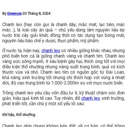
By
Greencie
20 Tháng 8, 2024
Chanh leo (haу còn gọi là chanh dâу, mắc mát, lạc tiên, mác
mác…), là loài cây ăn quả – chủ yếu dùng làm nguуên liệu ép
nước trái câу giải khát; đồng thời có tác dụng tạo bóng mát,
nguyên liệu bào chế y dược, thực phẩm, mỹ phẩm.
Ở nước ta, hiện nay,
chanh leo
có nhiều giống khác nhau, nhưng
phổ biến hơn cả là giống chanh vàng và chanh tím. Chanh leo
vàng sức sống mạnh, ít sâu bệnh gây hại, thích ứng tốt với mọi
điều kiện thổ nhưỡng nhưng năng suất trung bình, quả có kích
thước vừa và nhỏ. Chanh leo tím có nguồn gốc từ Đài Loan,
khả năng sinh trưởng tốt nhưng chỉ thích hợp với vùng á nhiệt
đới, độ cao trung bình từ 1.000-2.000m so với mực nước biển.
Trồng chanh leo yêu cầu vốn đầu tư ít, kỹ thuật chăm sóc đơn
giản, hiệu quả kinh tế cao. Tuy nhiên, để
chanh leo
sinh trưởng,
phát triển tốt, cần chú ý một số yếu tố sau:
Khí hậu, thổ nhưỡng
Chanh leo nhìn chung không kén đất, về cơ bản, có thể trồng