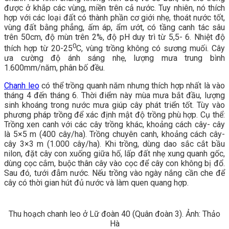
được ở khắp các vùng, miền trên cả nước. Tuy nhiên, nó thích
hợp với các loại đất có thành phần cơ giới nhẹ, thoát nước tốt,
vùng đất bằng phẳng, ấm áp, ẩm ướt, có tầng canh tác sâu
trên 50cm, độ mùn trên 2%, độ pH duy trì từ 5,5- 6. Nhiệt độ
0
thích hợp từ 20-25
C, vùng trồng không có sương muối. Cây
ưa cường độ ánh sáng nhẹ, lượng mưa trung bình
1.600mm/năm, phân bố đều.
Chanh leo
có thể trồng quanh năm nhưng thích hợp nhất là vào
tháng 4 đến tháng 6. Thời điểm này mùa mưa bắt đầu, lượng
sinh khoáng trong nước mưa giúp cây phát triển tốt. Tùy vào
phương pháp trồng để xác định mật độ trồng phù hợp. Cụ thể:
Trồng xen canh với các cây trồng khác, khoảng cách cây- cây
là 5×5 m (400 cây/ha). Trồng chuyên canh, khoảng cách cây-
cây 3×3 m (1.000 cây/ha). Khi trồng, dùng dao sắc cắt bầu
nilon, đặt cây con xuống giữa hố, lấp đất nhẹ xung quanh gốc,
dùng cọc cắm, buộc thân cây vào cọc để cây con không bị đổ.
Sau đó, tưới đẫm nước. Nếu trồng vào ngày nắng cần che để
cây có thời gian hút đủ nước và làm quen quang hợp.
Thu hoạch chanh leo ở Lữ đoàn 40 (Quân đoàn 3).
Ảnh: Thảo
Hà