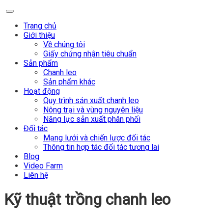
Trang chủ
Giới thiệu
Về chúng tôi
Giấy chứng nhận tiêu chuẩn
Sản phẩm
Chanh leo
Sản phẩm khác
Hoạt động
Quy trình sản xuất chanh leo
Nông trại và vùng nguyên liệu
Năng lực sản xuất phân phối
Đối tác
Mạng lưới và chiến lược đối tác
Thông tin hợp tác đối tác tương lai
Blog
Video Farm
Liên hệ
Kỹ thuật trồng chanh leo