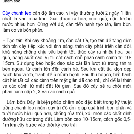
Chăm sóc
Cây chanh leo
cần độ ẩm cao, vì vậy thường tưới 2 ngày 1 lần,
nhất là vào mùa khô. Giai đoạn ra hoa, nuôi quả, cần lượng
nước nhiều hơn. Cùng với đó, cần tiến hành tạo tán, làm bồn,
làm cỏ và bón phân.
– Tạo tán: Khi cây khoảng 1m, cần cắt tỉa, tạo tán để tăng diện
tích tán cây tiếp xúc với ánh sáng, thân cây phát triển cân đối,
khả năng chống chịu sâu bệnh tốt, thúc cây ra nhiều hoa, sai
quả, năng suất cao. Vị trí cắt cách chỗ phân cành chính từ 10-
15cm. Sử dụng kéo hoặc dao sắc cắt lần lượt từ trong tán ra
bên ngoài, từ cành lớn đến cành bé. Sau khi cắt tỉa, dọn dẹp
sạch khu vườn, tránh để ủ mầm bệnh. Sau thu hoạch, tiến hành
cắt hết tất cả các cành trên mặt giàn đã cho trái, chỉ để lại thân
và các cành từ mặt đất tới giàn. Sau đó cây sẽ ra chồi mới,
phân cành cấp 2, 3 và các cành quả.
– Làm bồn: Đây là biện pháp chăm sóc đặc biệt trong kỹ thuật
trồng chanh leo nhằm duy trì độ ẩm, giúp quá trình bón phân và
tưới nước hiệu quả hơn, chống rửa trôi, xói mòn các chất dinh
dưỡng hữu cơ trong đất. Làm bồn cao 10-15cm, cách gốc 0,5-
1m khi cây bước vào thời kỳ cho trái.